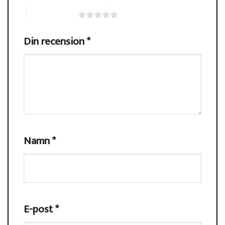
5 av 5 stjärnor
Din recension
*
Namn
*
E-post
*