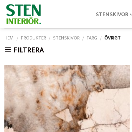
Skip
STENSKIVOR
to
content
HEM
PRODUKTER
STENSKIVOR
FÄRG
ÖVRIGT
/
/
/
/
FILTRERA