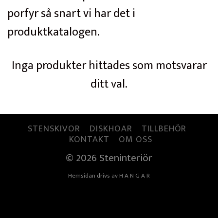
porfyr så snart vi har det i
produktkatalogen.
Inga produkter hittades som motsvarar
ditt val.
STENSKIVOR
DISKHOAR
TILLBEHÖR
KONTAKT
OM OSS
© 2026 Steninteriör
Hemsidan drivs av
H A N G A R