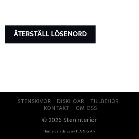
ÅTERSTÄLL LÖSENORD
STENSKIVOR
DISKHOAR
TILLBEHÖR
KONTAKT
OM OSS
© 2026 Steninteriör
Hemsidan drivs av
H A N G A R