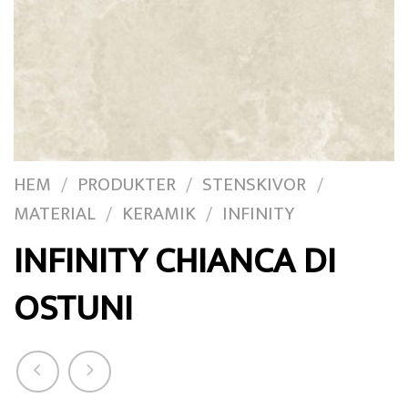
HEM
PRODUKTER
STENSKIVOR
/
/
/
MATERIAL
KERAMIK
INFINITY
/
/
INFINITY CHIANCA DI
OSTUNI