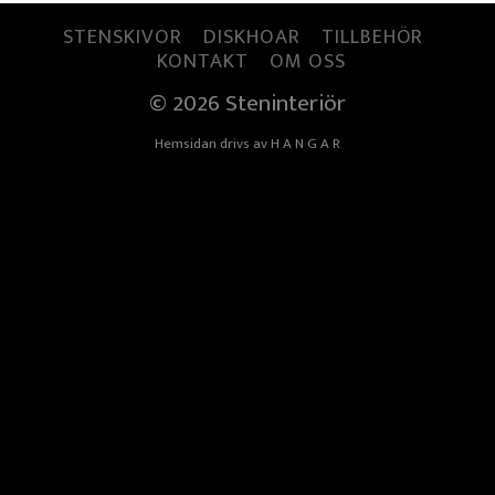
STENSKIVOR
DISKHOAR
TILLBEHÖR
KONTAKT
OM OSS
© 2026 Steninteriör
Hemsidan drivs av
H A N G A R