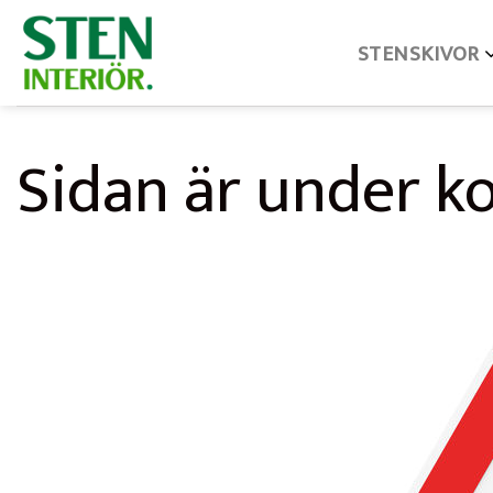
Skip
STENSKIVOR
to
content
Sidan är under k